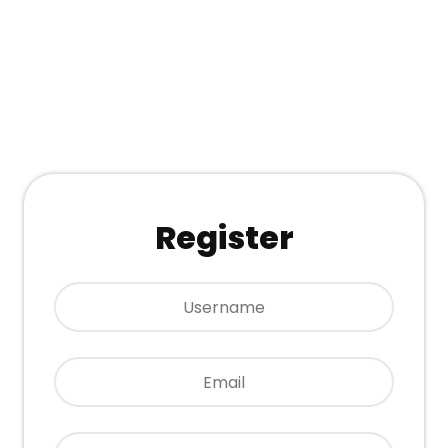
Register